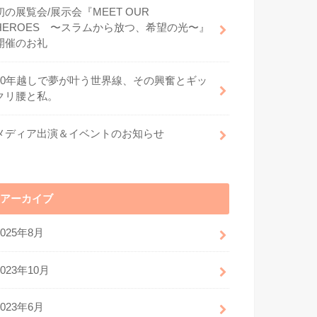
初の展覧会/展示会『MEET OUR
HEROES 〜スラムから放つ、希望の光〜』
開催のお礼
30年越しで夢が叶う世界線、その興奮とギッ
クリ腰と私。
メディア出演＆イベントのお知らせ
アーカイブ
2025年8月
2023年10月
2023年6月