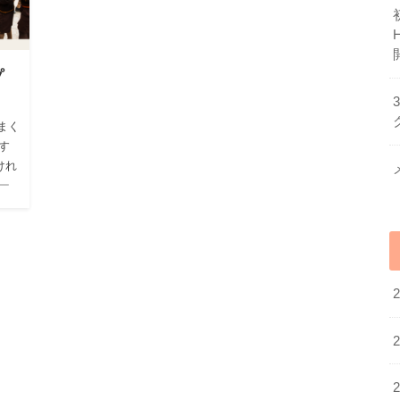
プ
まく
す
けれ
ー