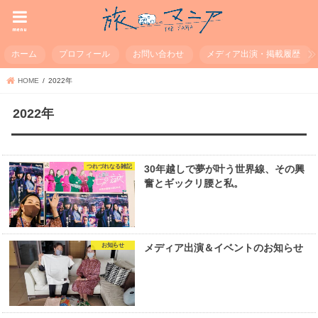
menu
ホーム
プロフィール
お問い合わせ
メディア出演・掲載履歴
HOME
2022年
2022年
つれづれなる雑記
30年越しで夢が叶う世界線、その興
奮とギックリ腰と私。
お知らせ
メディア出演＆イベントのお知らせ